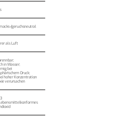
s
macks-/geruchsneutral
er als Luft
brennbar;
ich in Wasser;
rmig bei
phärischem Druck;
ei hoher Konzentration
xie verursachen
3
lebensmittelkonformes
ndioxid