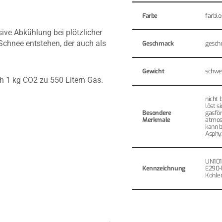
Farbe
farblo
sive Abkühlung bei plötzlicher
chnee entstehen, der auch als
Geschmack
gesch
Gewicht
schwer
 1 kg CO2 zu 550 Litern Gas.
nicht 
löst s
Besondere
gasfö
Merkmale
atmos
kann b
Asphy
UN101
Kennzeichnung
E290-
Kohle