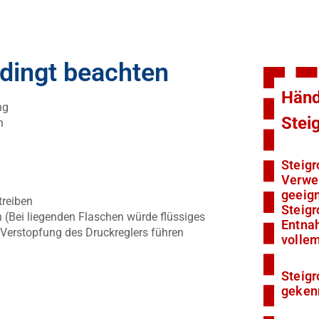
edingt beachten
Händ
ng
Stei
n
Steigr
Verwe
geeign
treiben
Steigr
(Bei liegenden Flaschen würde flüssiges
Entna
erstopfung des Druckreglers führen
volle
Steigr
geken