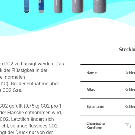
Steckbr
n CO2 verflüssigt werden. Das
k der Flüssigkeit in der
Name:
Kohlen
bei normalen
0°C). Bei der Entnahme über
Alias:
Kohle
n CO2 Gas.
CO2 gefüllt (0,75kg CO2 pro 1
Spitzname
Kohle
der Flasche entnommen wird,
O2. Letztlich ändert sich
Chemische
CO
icht, solange flüssiges CO2
2
Kurzform
ängt der Druck nur von der