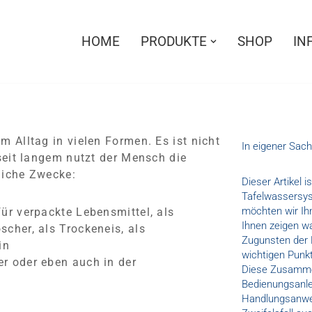
HOME
PRODUKTE
SHOP
IN
 Alltag in vielen Formen. Es ist nicht
In eigener Sach
 seit langem nutzt der Mensch die
liche Zwecke:
Dieser Artikel 
Tafelwassersys
möchten wir Ih
ür verpackte Lebensmittel, als
Ihnen zeigen w
cher, als Trockeneis, als
Zugunsten der 
in
wichtigen Pun
r oder eben auch in der
Diese Zusammen
Bedienungsanle
Handlungsanwei