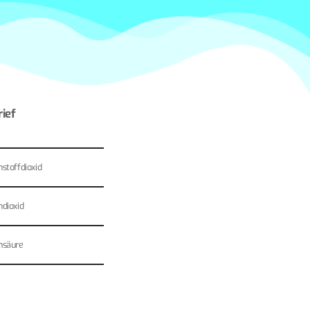
ief
stoffdioxid
ndioxid
nsäure