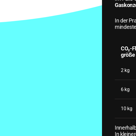
Gaskonze
In der Pr
mindeste
CO₂-F
größe
2 kg
6 kg
10 kg
Innerhal
In klein