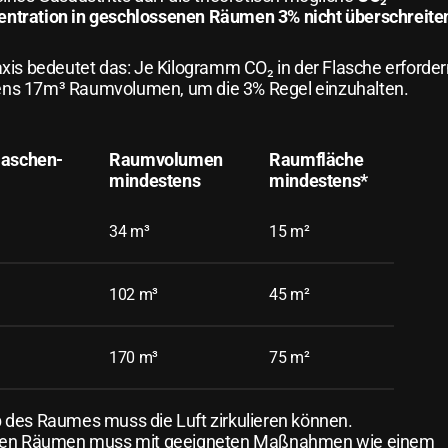
ntration in geschlossenen Räumen 3% nicht überschreite
axis bedeutet das: Je Kilogramm CO₂ in der Flasche erforde
ns 17m³ Raumvolumen, um die 3% Regel einzuhalten.
laschen-
Raumvolumen
Raumfläche
mindestens
mindestens*
34 m³
15 m²
102 m³
45 m²
170 m³
75 m²
b des Raumes muss die Luft zirkulieren können.
eren Räumen muss mit geeigneten Maßnahmen wie einem