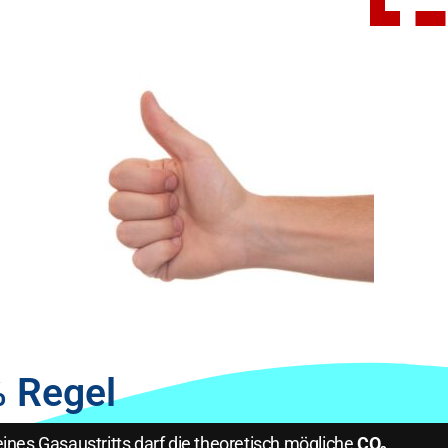
% Regel
eines Gasaustritts darf die theoretisch mögliche
CO₂