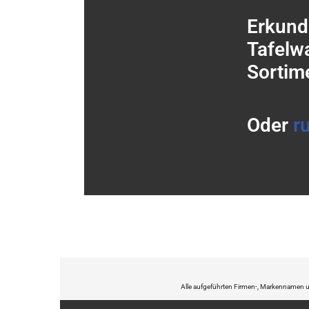
Erkunde
Tafelw
Sortim
Oder
r
Alle aufgeführten Firmen-, Markennamen un