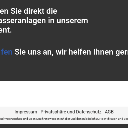
n Sie direkt die
asseranlagen in unserem
ent.
ufen
Sie uns an, wir helfen Ihnen ger
Impressum
-
Privatsphäre und Datenschutz
-
AGB
d Warenzeichen sind Eigentum ihrer jeweiligen Inhaber und dienen lediglich zur Identifikation und 